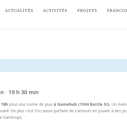
ACTUALITÉS
ACTIVITÉS
PROJETS
FRANCO
in
19 h 30 min
–
 18h
pour une soirée de jeux
à Gamehub (1304 Battle St).
Un événe
ant! De plus c’est l’occasion parfaite de s’amuser en jouant à des je
de Kamloops.