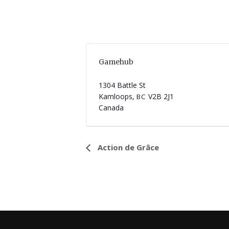
Gamehub
1304 Battle St
Kamloops
,
V2B 2J1
BC
Canada
N
Action de Grâce
a
v
i
g
a
t
i