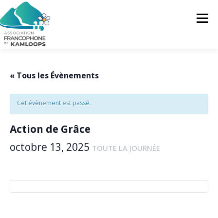
Skip
to
Menu
content
L’AFK
SERVICES
ACTUALITÉS
« Tous les Évènements
Cet évènement est passé.
ACTIVITÉS
PROJETS
FRANCOPRENEURS
Action de Grâce
CONTACTEZ-NOUS
FR
octobre 13, 2025
TOUTE LA JOURNÉE
FR
EN