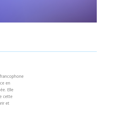
 francophone
nce en
ée. Elle
e cette
ir et