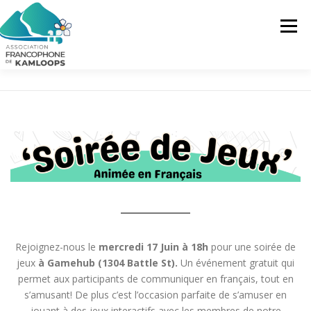
Skip
to
Menu
content
L’AFK
SERVICES
ACTUALITÉS
ACTIVITÉS
PROJETS
FRANCOPRENEURS
CONTACTEZ-NOUS
FR
FR
Rejoignez-nous le
mercredi 17 Juin à 18h
pour une soirée de
jeux
à Gamehub (1304 Battle St).
Un événement gratuit qui
EN
permet aux participants de communiquer en français, tout en
s’amusant! De plus c’est l’occasion parfaite de s’amuser en
jouant à des jeux interactifs avec les membres de notre