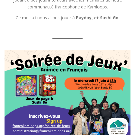
communauté francophone de Kamloops.
Ce mois-ci nous allons jouer à
Payday, et
Sushi Go
.