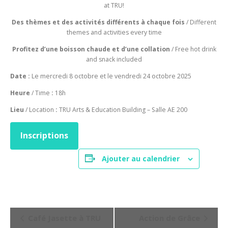
at TRU!
Des thèmes et des activités différents à chaque fois
/ Different
themes and activities every time
Profitez d’une boisson chaude et d’une collation
/ Free hot drink
and snack included
Date :
Le mercredi 8 octobre et le vendredi 24 octobre 2025
Heure
/ Time
:
18h
Lieu
/ Location
:
TRU Arts & Education Building – Salle AE 200
Inscriptions
Ajouter au calendrier
N
Café Jasette à TRU
Action de Grâce
a