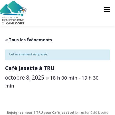
Skip
to
Menu
content
L’AFK
SERVICES
ACTUALITÉS
« Tous les Évènements
Cet évènement est passé.
ACTIVITÉS
PROJETS
FRANCOPRENEURS
Café Jasette à TRU
CONTACTEZ-NOUS
FR
octobre 8, 2025
18 h 00 min
19 h 30
@
–
min
FR
EN
Rejoignez-nous à TRU pour Café Jasette!
Join us for Café Jasette