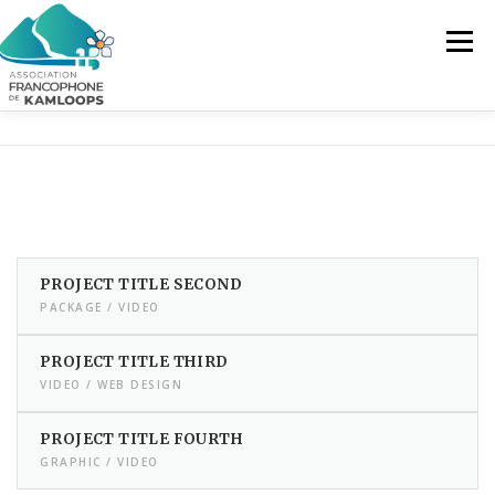
Skip
to
Menu
content
L’AFK
SERVICES
ACTUALITÉS
ACTIVITÉS
PROJETS
FRANCOPRENEURS
PROJECT TITLE SECOND
PACKAGE / VIDEO
CONTACTEZ-NOUS
FR
PROJECT TITLE THIRD
FR
VIDEO / WEB DESIGN
EN
PROJECT TITLE FOURTH
GRAPHIC / VIDEO