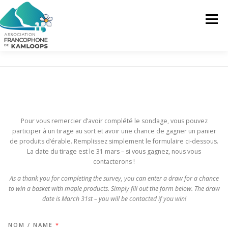
Skip
to
Menu
content
L’AFK
SERVICES
ACTUALITÉS
ACTIVITÉS
PROJETS
FRANCOPRENEURS
Pour vous remercier d’avoir complété le sondage, vous pouvez
participer à un tirage au sort et avoir une chance de gagner un panier
de produits d’érable. Remplissez simplement le formulaire ci-dessous.
CONTACTEZ-NOUS
FR
La date du tirage est le 31 mars – si vous gagnez, nous vous
contacterons !
FR
As a thank you for completing the survey, you can enter a draw for a chance
to win a basket with maple products. Simply fill out the form below. The draw
EN
date is March 31st – you will be contacted if you win!
NOM / NAME
*