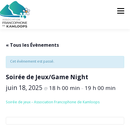
Skip
to
Menu
content
L’AFK
SERVICES
ACTUALITÉS
« Tous les Évènements
Cet évènement est passé.
ACTIVITÉS
PROJETS
FRANCOPRENEURS
Soirée de Jeux/Game Night
CONTACTEZ-NOUS
FR
juin 18, 2025
18 h 00 min
19 h 00 min
@
–
FR
Soirée de jeux – Association Francophone de Kamloops
EN