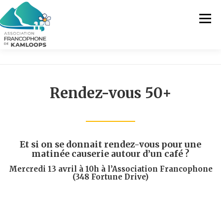
Skip
to
Menu
content
L’AFK
SERVICES
ACTUALITÉS
Rendez-vous 50+
ACTIVITÉS
PROJETS
FRANCOPRENEURS
CONTACTEZ-NOUS
FR
Et si on se donnait rendez-vous pour une
matinée causerie autour d’un café ?
Mercredi 13 avril à 10h à l’Association Francophone
FR
(348 Fortune Drive)
EN