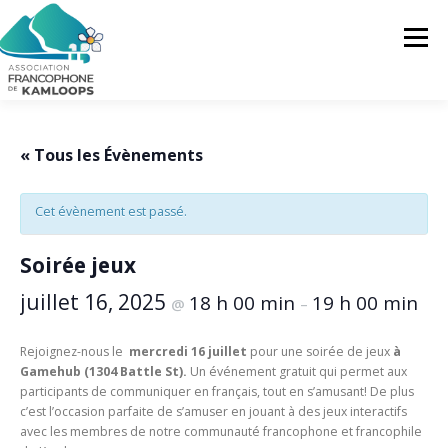
Skip
to
Menu
content
L’AFK
SERVICES
ACTUALITÉS
« Tous les Évènements
Cet évènement est passé.
ACTIVITÉS
PROJETS
FRANCOPRENEURS
Soirée jeux
CONTACTEZ-NOUS
FR
juillet 16, 2025
18 h 00 min
19 h 00 min
@
–
FR
Rejoignez-nous le
mercredi 16 juillet
pour une soirée de jeux
à
Gamehub (1304 Battle St).
Un événement gratuit qui permet aux
EN
participants de communiquer en français, tout en s’amusant! De plus
c’est l’occasion parfaite de s’amuser en jouant à des jeux interactifs
avec les membres de notre communauté francophone et francophile