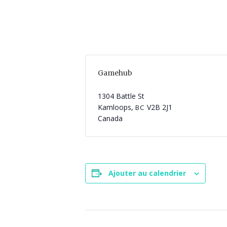
Gamehub
1304 Battle St
Kamloops
,
V2B 2J1
BC
Canada
Ajouter au calendrier