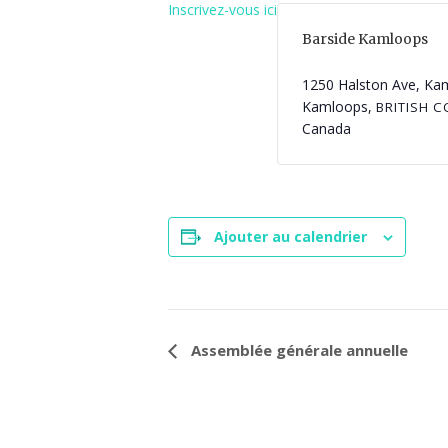
Inscrivez-vous ici
Barside Kamloops
1250 Halston Ave, Ka
Kamloops
,
BRITISH 
Canada
Ajouter au calendrier
N
Assemblée générale annuelle
a
v
i
g