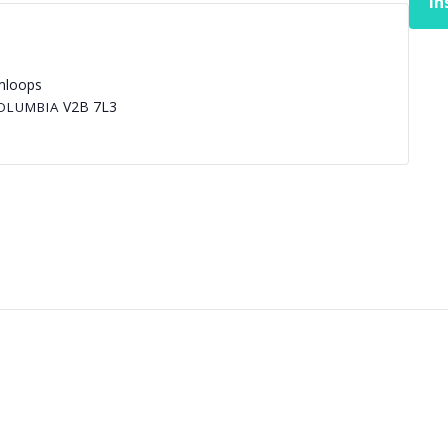
In
mloops
V2B 7L3
COLUMBIA