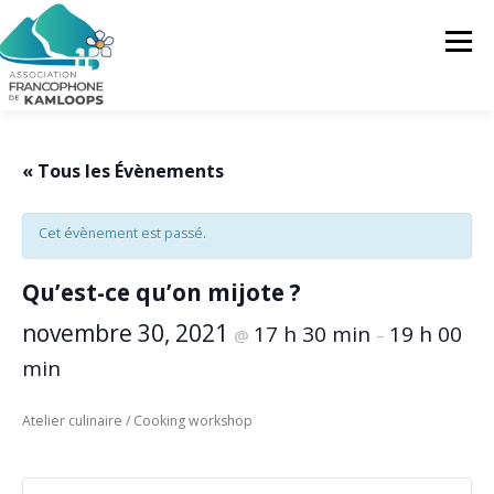
Skip
to
Menu
content
L’AFK
SERVICES
ACTUALITÉS
« Tous les Évènements
Cet évènement est passé.
ACTIVITÉS
PROJETS
FRANCOPRENEURS
Qu’est-ce qu’on mijote ?
CONTACTEZ-NOUS
FR
novembre 30, 2021
17 h 30 min
19 h 00
@
–
min
FR
Atelier culinaire / Cooking workshop
EN