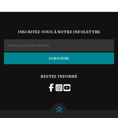
g
a
t
i
o
n
INSCRIVEZ-VOUS À NOTRE INFOLETTRE
É
v
è
n
e
m
e
n
t
RESTEZ INFORMÉ