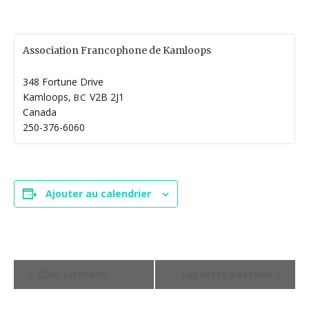
Association Francophone de Kamloops
348 Fortune Drive
Kamloops
,
V2B 2J1
BC
Canada
250-376-6060
Ajouter au calendrier
N
Club Litéraire
Tapestry Festival
a
v
i