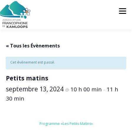
Skip
to
Menu
content
L’AFK
SERVICES
ACTUALITÉS
« Tous les Évènements
Cet évènement est passé.
ACTIVITÉS
PROJETS
FRANCOPRENEURS
Petits matins
CONTACTEZ-NOUS
FR
septembre 13, 2024
10 h 00 min
11 h
@
–
30 min
FR
EN
Programme «Les Petits Matins»