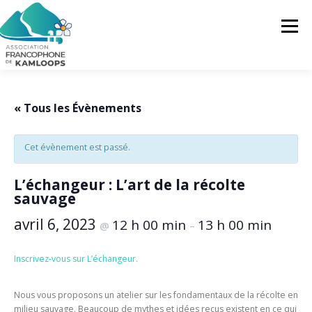
Skip
to
Menu
content
L’AFK
SERVICES
ACTUALITÉS
« Tous les Évènements
Cet évènement est passé.
ACTIVITÉS
PROJETS
FRANCOPRENEURS
L’échangeur : L’art de la récolte
sauvage
CONTACTEZ-NOUS
FR
avril 6, 2023
12 h 00 min
13 h 00 min
@
–
FR
Inscrivez-vous sur L’échangeur.
EN
Nous vous proposons un atelier sur les fondamentaux de la récolte en
milieu sauvage. Beaucoup de mythes et idées reçus existent en ce qui