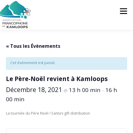
Skip
to
Menu
content
L’AFK
SERVICES
ACTUALITÉS
« Tous les Évènements
Cet évènement est passé.
ACTIVITÉS
PROJETS
FRANCOPRENEURS
Le Père-Noël revient à Kamloops
CONTACTEZ-NOUS
FR
Décembre 18, 2021
13 h 00 min
16 h
@
–
00 min
FR
La tournée du Père Noël / Santa’s gift distribution
EN