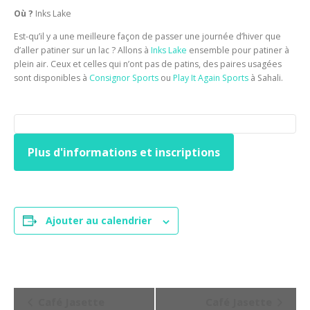
Où ?
Inks Lake
Est-qu’il y a une meilleure façon de passer une journée d’hiver que
d’aller patiner sur un lac ? Allons à
Inks Lake
ensemble pour patiner à
plein air. Ceux et celles qui n’ont pas de patins, des paires usagées
sont disponibles à
Consignor Sports
ou
Play It Again Sports
à Sahali.
Plus d'informations et inscriptions
Ajouter au calendrier
N
Café Jasette
Café Jasette
a