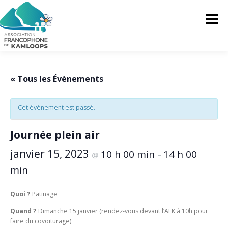
Skip
to
Menu
content
L’AFK
SERVICES
ACTUALITÉS
« Tous les Évènements
Cet évènement est passé.
ACTIVITÉS
PROJETS
FRANCOPRENEURS
Journée plein air
CONTACTEZ-NOUS
FR
janvier 15, 2023
10 h 00 min
14 h 00
@
–
min
FR
Quoi ?
Patinage
EN
Quand ?
Dimanche 15 janvier (rendez-vous devant l’AFK à 10h pour
faire du covoiturage)