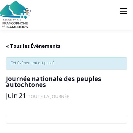
Skip
to
Menu
content
L’AFK
SERVICES
ACTUALITÉS
« Tous les Évènements
Cet évènement est passé.
ACTIVITÉS
PROJETS
FRANCOPRENEURS
Journée nationale des peuples
autochtones
CONTACTEZ-NOUS
FR
juin 21
TOUTE LA JOURNÉE
FR
EN