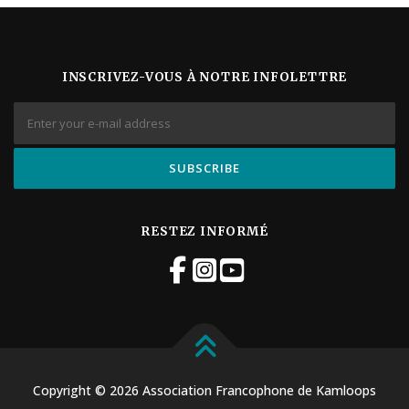
i
o
n
É
INSCRIVEZ-VOUS À NOTRE INFOLETTRE
v
è
n
e
m
e
n
t
RESTEZ INFORMÉ
Copyright © 2026 Association Francophone de Kamloops