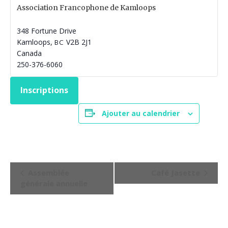
Association Francophone de Kamloops
348 Fortune Drive
Kamloops
,
V2B 2J1
BC
Canada
250-376-6060
Inscriptions
Ajouter au calendrier
N
Assemblée
Café Jasette
a
générale annuelle
v
i
g
a
t