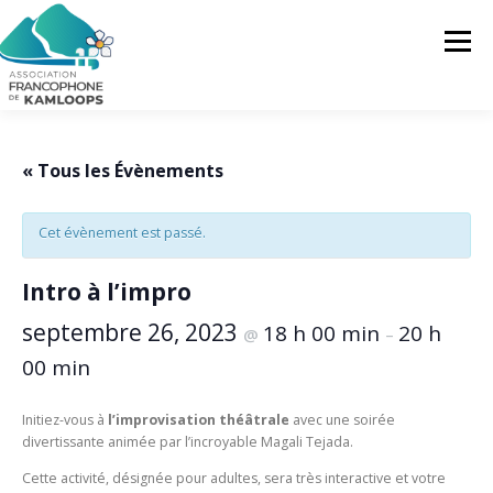
Skip
to
Menu
content
L’AFK
SERVICES
ACTUALITÉS
« Tous les Évènements
Cet évènement est passé.
ACTIVITÉS
PROJETS
FRANCOPRENEURS
Intro à l’impro
CONTACTEZ-NOUS
FR
septembre 26, 2023
18 h 00 min
20 h
@
–
00 min
FR
Initiez-vous à
l’improvisation théâtrale
avec une soirée
EN
divertissante animée par l’incroyable Magali Tejada.
Cette activité, désignée pour adultes, sera très interactive et votre