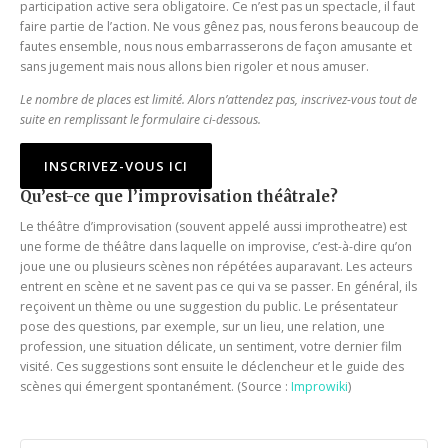
participation active sera obligatoire. Ce n’est pas un spectacle, il faut
faire partie de l’action. Ne vous gênez pas, nous ferons beaucoup de
fautes ensemble, nous nous embarrasserons de façon amusante et
sans jugement mais nous allons bien rigoler et nous amuser.
Le nombre de places est limité. Alors n’attendez pas, inscrivez-vous tout de
suite en remplissant le formulaire ci-dessous.
INSCRIVEZ-VOUS ICI
Qu’est-ce que l’improvisation théâtrale?
Le théâtre d’improvisation (souvent appelé aussi improtheatre) est
une forme de théâtre dans laquelle on improvise, c’est-à-dire qu’on
joue une ou plusieurs scènes non répétées auparavant. Les acteurs
entrent en scène et ne savent pas ce qui va se passer. En général, ils
reçoivent un thème ou une suggestion du public. Le présentateur
pose des questions, par exemple, sur un lieu, une relation, une
profession, une situation délicate, un sentiment, votre dernier film
visité. Ces suggestions sont ensuite le déclencheur et le guide des
scènes qui émergent spontanément. (Source :
Improwiki
)