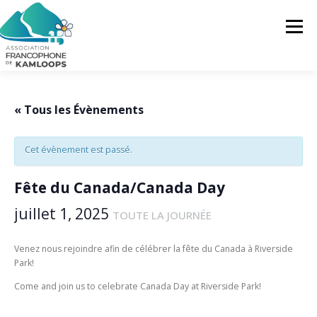
Skip
to
Menu
content
L’AFK
SERVICES
ACTUALITÉS
« Tous les Évènements
Cet évènement est passé.
ACTIVITÉS
PROJETS
FRANCOPRENEURS
Fête du Canada/Canada Day
CONTACTEZ-NOUS
FR
juillet 1, 2025
TOUTE LA JOURNÉE
FR
Venez nous rejoindre afin de célébrer la fête du Canada à Riverside
Park!
EN
Come and join us to celebrate Canada Day at Riverside Park!