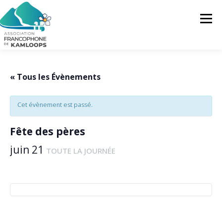
Skip
to
Menu
content
L’AFK
SERVICES
ACTUALITÉS
« Tous les Évènements
Cet évènement est passé.
ACTIVITÉS
PROJETS
FRANCOPRENEURS
Fête des pères
CONTACTEZ-NOUS
FR
juin 21
TOUTE LA JOURNÉE
FR
EN