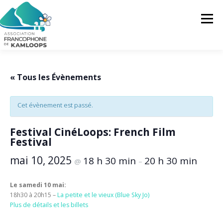
Skip
to
Menu
content
L’AFK
SERVICES
ACTUALITÉS
« Tous les Évènements
Cet évènement est passé.
ACTIVITÉS
PROJETS
FRANCOPRENEURS
Festival CinéLoops: French Film
Festival
CONTACTEZ-NOUS
FR
mai 10, 2025
18 h 30 min
20 h 30 min
@
–
FR
Le samedi 10 mai:
EN
18h30 à 20h15 –
La petite et le vieux (Blue Sky Jo)
Plus de détails et les billets