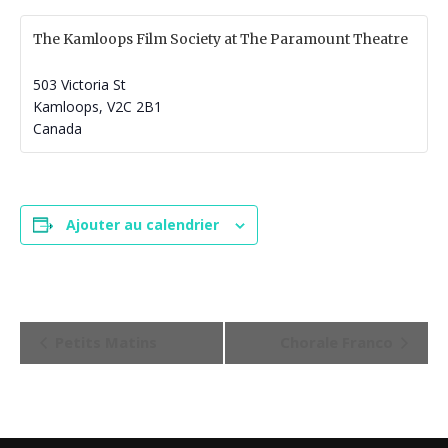
The Kamloops Film Society at The Paramount Theatre
503 Victoria St
Kamloops
,
V2C 2B1
Canada
Ajouter au calendrier
N
Petits Matins
Chorale Franco
a
v
i
g
a
t