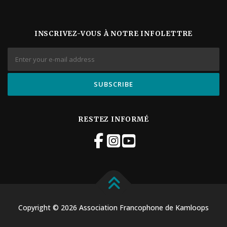
i
o
n
INSCRIVEZ-VOUS À NOTRE INFOLETTRE
É
v
è
n
e
m
e
n
t
RESTEZ INFORMÉ
Copyright © 2026 Association Francophone de Kamloops