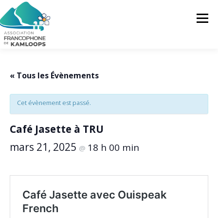
Skip
to
Menu
content
L’AFK
SERVICES
ACTUALITÉS
« Tous les Évènements
Cet évènement est passé.
ACTIVITÉS
PROJETS
FRANCOPRENEURS
Café Jasette à TRU
CONTACTEZ-NOUS
FR
mars 21, 2025
18 h 00 min
@
FR
EN