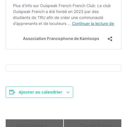
Ajouter au calendrier
N
Club Littéraire
Chorale Franco