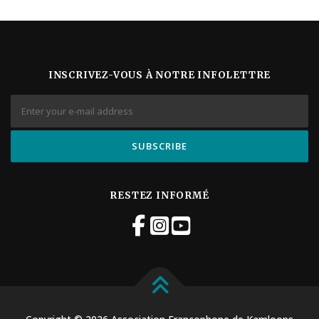
a
t
i
o
n
INSCRIVEZ-VOUS À NOTRE INFOLETTRE
É
v
è
n
e
m
e
n
t
RESTEZ INFORMÉ