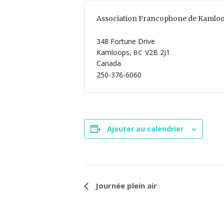
Association Francophone de Kamlo
348 Fortune Drive
Kamloops
,
V2B 2J1
BC
Canada
250-376-6060
Ajouter au calendrier
N
Journée plein air
a
v
i