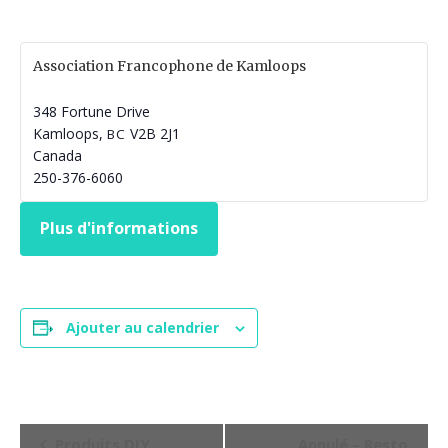
Association Francophone de Kamloops
348 Fortune Drive
Kamloops
,
V2B 2J1
BC
Canada
250-376-6060
Plus d'informations
Ajouter au calendrier
N
Produits DIY
Annulé – Resto