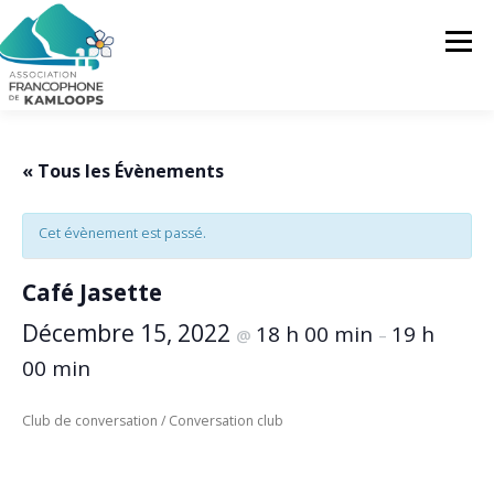
Skip
to
Menu
content
L’AFK
SERVICES
ACTUALITÉS
« Tous les Évènements
Cet évènement est passé.
ACTIVITÉS
PROJETS
FRANCOPRENEURS
Café Jasette
CONTACTEZ-NOUS
FR
Décembre 15, 2022
18 h 00 min
19 h
@
–
00 min
FR
Club de conversation / Conversation club
EN