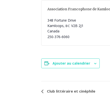
Association Francophone de Kamlo
348 Fortune Drive
Kamloops
,
V2B 2J1
BC
Canada
250-376-6060
Ajouter au calendrier
N
Club littéraire et cinéphile
a
v
i