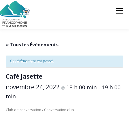
Skip
to
Menu
content
L’AFK
SERVICES
ACTUALITÉS
« Tous les Évènements
Cet évènement est passé.
ACTIVITÉS
PROJETS
FRANCOPRENEURS
Café Jasette
CONTACTEZ-NOUS
FR
novembre 24, 2022
18 h 00 min
19 h 00
@
–
min
FR
Club de conversation / Conversation club
EN