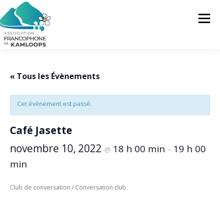
Skip
to
Menu
content
L’AFK
SERVICES
ACTUALITÉS
« Tous les Évènements
Cet évènement est passé.
ACTIVITÉS
PROJETS
FRANCOPRENEURS
Café Jasette
CONTACTEZ-NOUS
FR
novembre 10, 2022
18 h 00 min
19 h 00
@
–
min
FR
Club de conversation / Conversation club
EN