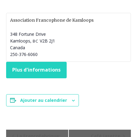
Association Francophone de Kamloops
348 Fortune Drive
Kamloops
,
V2B 2J1
BC
Canada
250-376-6060
Plus d'informations
Ajouter au calendrier
N
La FrancoFabrique:
Café Jasette