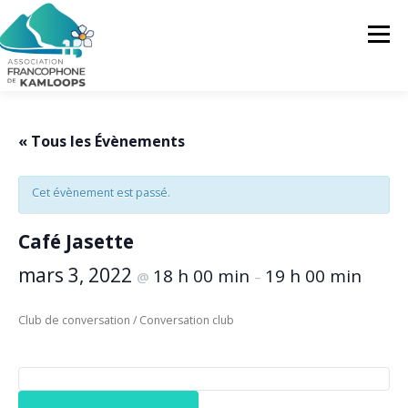
Skip
to
Menu
content
L’AFK
SERVICES
ACTUALITÉS
« Tous les Évènements
Cet évènement est passé.
ACTIVITÉS
PROJETS
FRANCOPRENEURS
Café Jasette
CONTACTEZ-NOUS
FR
mars 3, 2022
18 h 00 min
19 h 00 min
@
–
FR
Club de conversation / Conversation club
EN