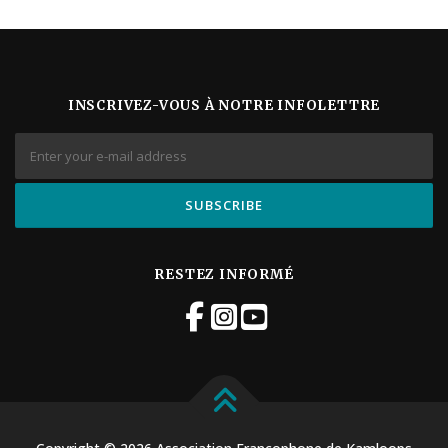
a
t
i
o
n
INSCRIVEZ-VOUS À NOTRE INFOLETTRE
É
v
è
n
e
m
e
n
t
RESTEZ INFORMÉ