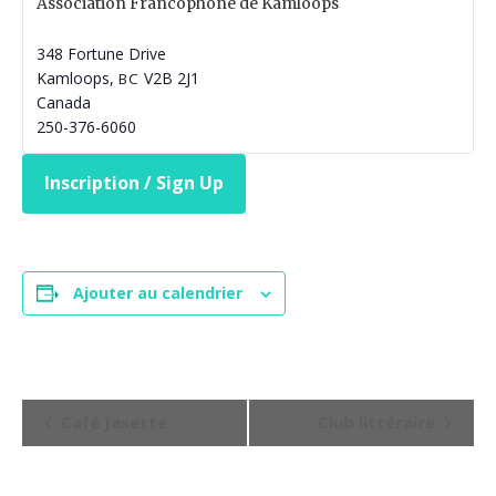
Association Francophone de Kamloops
348 Fortune Drive
Kamloops
,
V2B 2J1
BC
Canada
250-376-6060
Inscription / Sign Up
Ajouter au calendrier
N
Café Jasette
Club littéraire
a
v
i
g