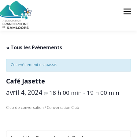
Skip
to
Menu
content
L’AFK
SERVICES
ACTUALITÉS
« Tous les Évènements
Cet évènement est passé.
ACTIVITÉS
PROJETS
FRANCOPRENEURS
Café Jasette
CONTACTEZ-NOUS
FR
avril 4, 2024
18 h 00 min
19 h 00 min
@
–
FR
Club de conversation / Conversation Club
EN