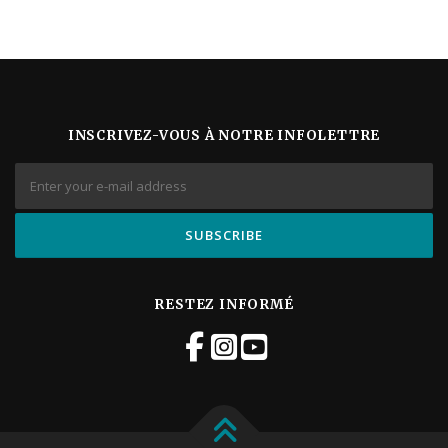
i
g
a
t
i
o
n
INSCRIVEZ-VOUS À NOTRE INFOLETTRE
É
v
è
n
e
m
e
n
t
RESTEZ INFORMÉ