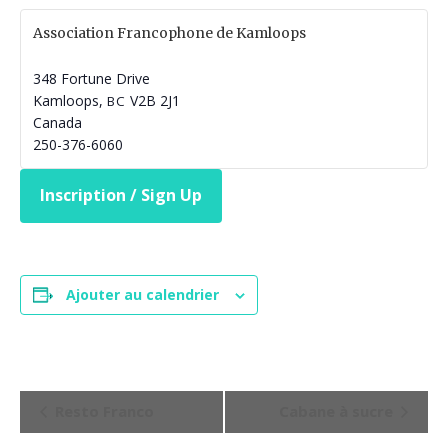
Association Francophone de Kamloops
348 Fortune Drive
Kamloops
,
V2B 2J1
BC
Canada
250-376-6060
Inscription / Sign Up
Ajouter au calendrier
N
Resto Franco
Cabane à sucre
a
v