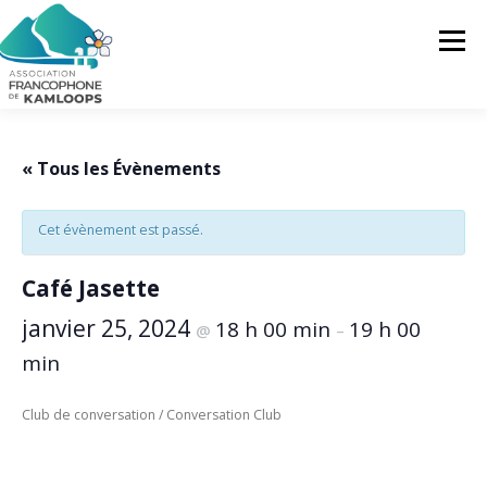
Skip
to
Menu
content
L’AFK
SERVICES
ACTUALITÉS
« Tous les Évènements
Cet évènement est passé.
ACTIVITÉS
PROJETS
FRANCOPRENEURS
Café Jasette
CONTACTEZ-NOUS
FR
janvier 25, 2024
18 h 00 min
19 h 00
@
–
min
FR
Club de conversation / Conversation Club
EN