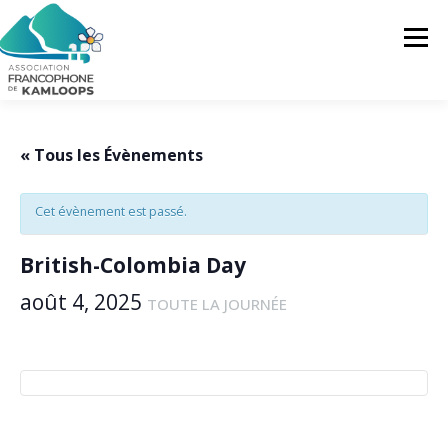
Skip
to
Menu
content
L’AFK
SERVICES
ACTUALITÉS
« Tous les Évènements
Cet évènement est passé.
ACTIVITÉS
PROJETS
FRANCOPRENEURS
British-Colombia Day
CONTACTEZ-NOUS
FR
août 4, 2025
TOUTE LA JOURNÉE
FR
EN