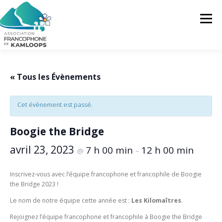
Skip
to
Menu
content
L’AFK
SERVICES
ACTUALITÉS
« Tous les Évènements
Cet évènement est passé.
ACTIVITÉS
PROJETS
FRANCOPRENEURS
Boogie the Bridge
CONTACTEZ-NOUS
FR
avril 23, 2023
7 h 00 min
12 h 00 min
@
–
FR
Inscrivez-vous avec l’équipe francophone et francophile de Boogie
the Bridge 2023 !
EN
Le nom de notre équipe cette année est :
Les Kilomaîtres
.
Rejoignez l’équipe francophone et francophile à Boogie the Bridge