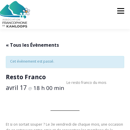
Skip
to
Menu
content
L’AFK
SERVICES
ACTUALITÉS
« Tous les Évènements
Cet évènement est passé.
ACTIVITÉS
PROJETS
FRANCOPRENEURS
Resto Franco
Le resto franco du mois
CONTACTEZ-NOUS
FR
avril 17
18 h 00 min
@
FR
EN
Et si on sortait souper ? Le 3e vendredi de chaque mois, une occasion