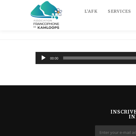
Skip
to
L’AFK
SERVICES
content
Lecteur
00:00
audio
INSCRIV
IN